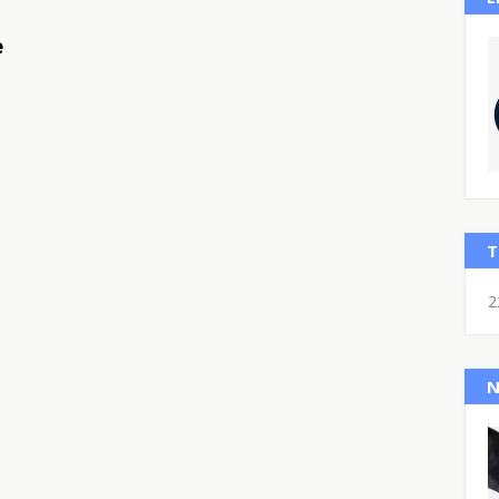
e
T
2
N