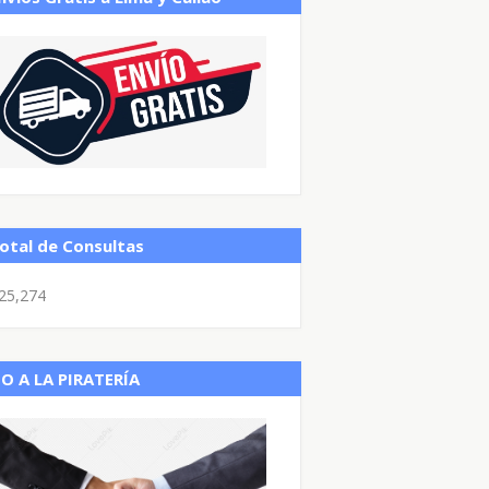
otal de Consultas
25,274
O A LA PIRATERÍA