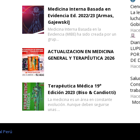
Cien
Medicina Interna Basada en
La l
Evidencia Ed. 2022/23 [Armas,
luch
Gajewski]
Gobi
Medicina Interna Basada en la
Hac
Evidencia (MIBE) ha sido creada por un
grup…
Diar
LUP
ACTUALIZACION EN MEDICINA
POR
GENERAL Y TERAPÉUTICA 2026
DE 
Hace
Salu
Cons
Terapéutica Médica 19°
traba
Edición 2023 (Biso & Candiotti)
Hace
La medicina es un área en constante
Mos
evolución. Aunque deben seguirse
unas …
al Perú