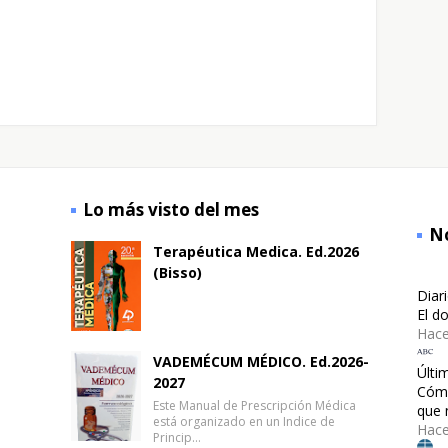
Lo más visto del mes
No
Terapéutica Medica. Ed.2026
(Bisso)
Diar
El d
Hace
VADEMÉCUM MÉDICO. Ed.2026-
Últi
2027
Cómo
Este Manual de Prescripción Médica
que 
está organizado en un Indice de
Hace
Princip…