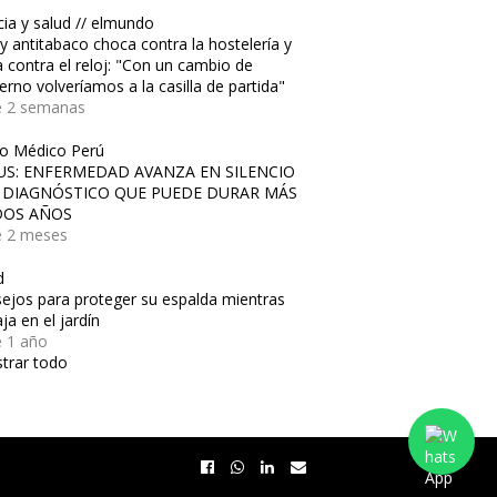
cia y salud // elmundo
ey antitabaco choca contra la hostelería y
a contra el reloj: "Con un cambio de
erno volveríamos a la casilla de partida"
e 2 semanas
io Médico Perú
US: ENFERMEDAD AVANZA EN SILENCIO
 DIAGNÓSTICO QUE PUEDE DURAR MÁS
DOS AÑOS
 2 meses
d
ejos para proteger su espalda mientras
ja en el jardín
 1 año
trar todo