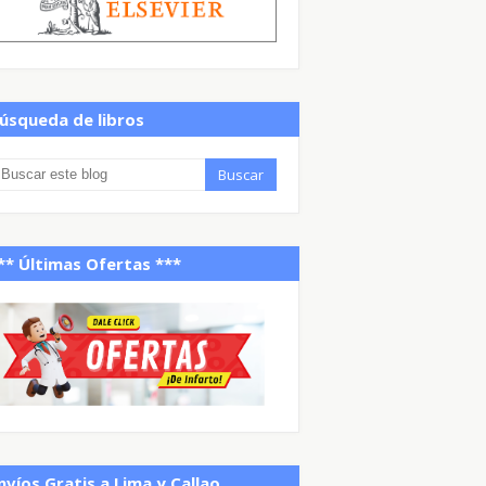
úsqueda de libros
** Últimas Ofertas ***
nvíos Gratis a Lima y Callao