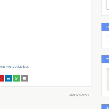
B
*
tensivos pediátricos
Más reciente
s
E