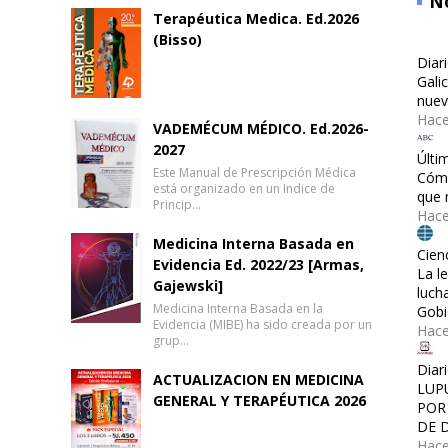
No
Terapéutica Medica. Ed.2026
(Bisso)
Diar
Gali
nuev
Hace
VADEMÉCUM MÉDICO. Ed.2026-
2027
Últi
Este Manual de Prescripción Médica
Cómo
está organizado en un Indice de
que 
Princip…
Hace
Medicina Interna Basada en
Cien
Evidencia Ed. 2022/23 [Armas,
La l
Gajewski]
luch
Medicina Interna Basada en la
Gobi
Evidencia (MIBE) ha sido creada por un
Hac
grup…
Diar
ACTUALIZACION EN MEDICINA
LUP
GENERAL Y TERAPÉUTICA 2026
POR
DE 
Hace