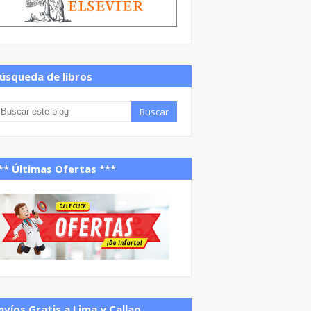
úsqueda de libros
** Últimas Ofertas ***
nvíos Gratis a Lima y Callao