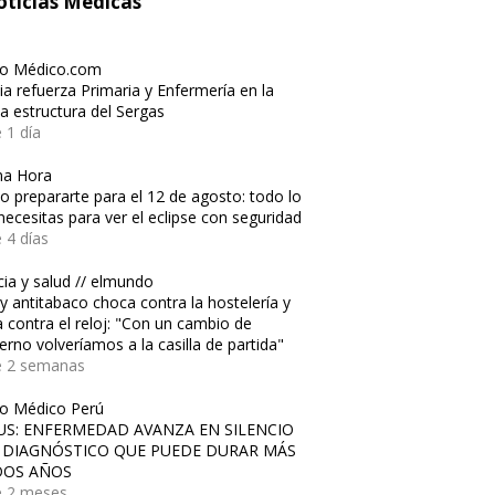
ticias Médicas
io Médico.com
cia refuerza Primaria y Enfermería en la
a estructura del Sergas
 1 día
ma Hora
 prepararte para el 12 de agosto: todo lo
necesitas para ver el eclipse con seguridad
 4 días
cia y salud // elmundo
ey antitabaco choca contra la hostelería y
a contra el reloj: "Con un cambio de
erno volveríamos a la casilla de partida"
e 2 semanas
io Médico Perú
US: ENFERMEDAD AVANZA EN SILENCIO
 DIAGNÓSTICO QUE PUEDE DURAR MÁS
DOS AÑOS
 2 meses