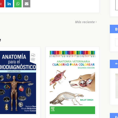
Más reciente
B
e
*
E