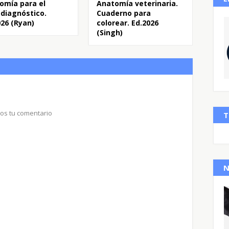
omía para el
Anatomía veterinaria.
odiagnóstico.
Cuaderno para
026 (Ryan)
colorear. Ed.2026
(Singh)
nos tu comentario
T
N