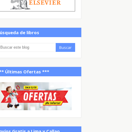
úsqueda de libros
** Últimas Ofertas ***
nvíos Gratis a Lima y Callao