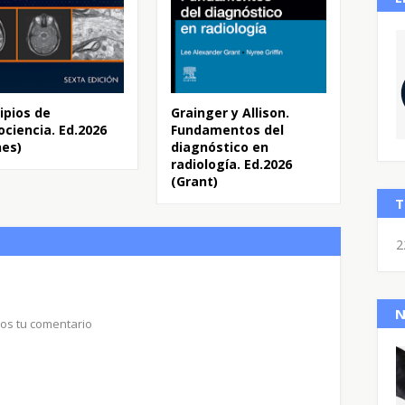
ipios de
Grainger y Allison.
ociencia. Ed.2026
Fundamentos del
nes)
diagnóstico en
radiología. Ed.2026
(Grant)
T
2
N
nos tu comentario