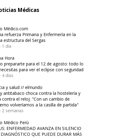
ticias Médicas
io Médico.com
cia refuerza Primaria y Enfermería en la
a estructura del Sergas
 1 día
ma Hora
 prepararte para el 12 de agosto: todo lo
necesitas para ver el eclipse con seguridad
 4 días
cia y salud // elmundo
ey antitabaco choca contra la hostelería y
a contra el reloj: "Con un cambio de
erno volveríamos a la casilla de partida"
e 2 semanas
io Médico Perú
US: ENFERMEDAD AVANZA EN SILENCIO
 DIAGNÓSTICO QUE PUEDE DURAR MÁS