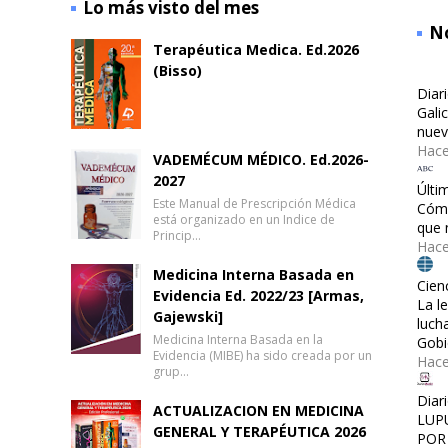
Lo más visto del mes
No
Terapéutica Medica. Ed.2026
(Bisso)
Diar
Gali
nuev
Hace
VADEMÉCUM MÉDICO. Ed.2026-
2027
Últi
Este Manual de Prescripción Médica
Cómo
está organizado en un Indice de
que 
Princip…
Hace
Medicina Interna Basada en
Cien
Evidencia Ed. 2022/23 [Armas,
La l
Gajewski]
luch
Medicina Interna Basada en la
Gobi
Evidencia (MIBE) ha sido creada por un
Hac
grup…
Diar
ACTUALIZACION EN MEDICINA
LUP
GENERAL Y TERAPÉUTICA 2026
POR