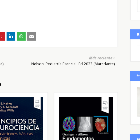
B
Más reciente
e)
Nelson. Pediatría Esencial. Ed.2023 (Marcdante)
*
e
E