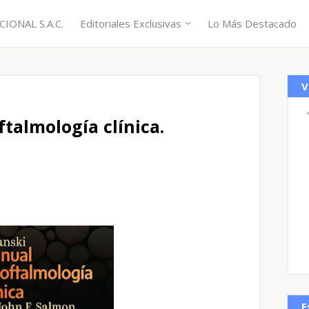
IONAL S.A.C.
Editoriales Exclusivas
Lo Más Destacado
V
talmología clínica.
E