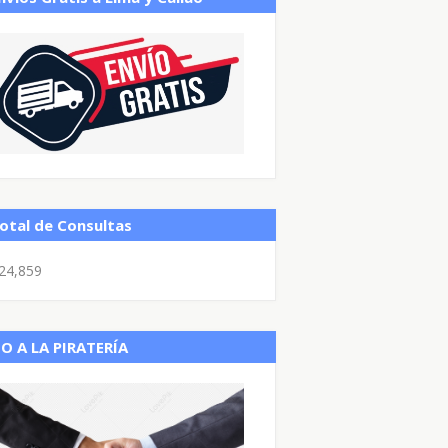
otal de Consultas
24,859
O A LA PIRATERÍA