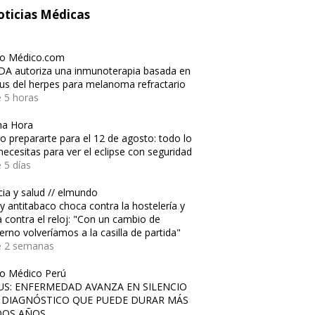
ticias Médicas
io Médico.com
DA autoriza una inmunoterapia basada en
irus del herpes para melanoma refractario
 5 horas
ma Hora
 prepararte para el 12 de agosto: todo lo
necesitas para ver el eclipse con seguridad
 5 días
cia y salud // elmundo
ey antitabaco choca contra la hostelería y
a contra el reloj: "Con un cambio de
erno volveríamos a la casilla de partida"
e 2 semanas
io Médico Perú
US: ENFERMEDAD AVANZA EN SILENCIO
 DIAGNÓSTICO QUE PUEDE DURAR MÁS
DOS AÑOS