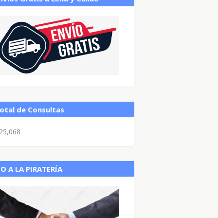
otal de Consultas
25,068
O A LA PIRATERÍA