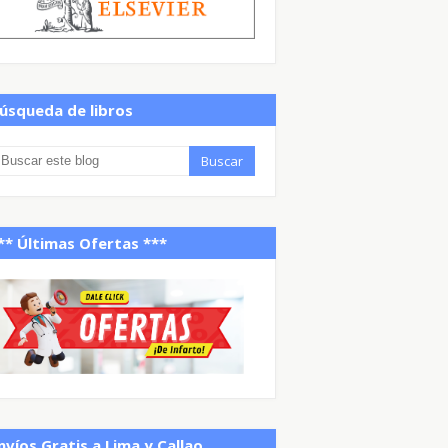
úsqueda de libros
** Últimas Ofertas ***
nvíos Gratis a Lima y Callao