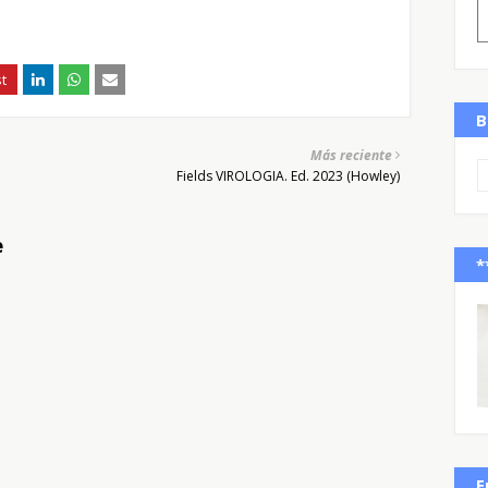
B
Más reciente
Fields VIROLOGIA. Ed. 2023 (Howley)
e
*
E