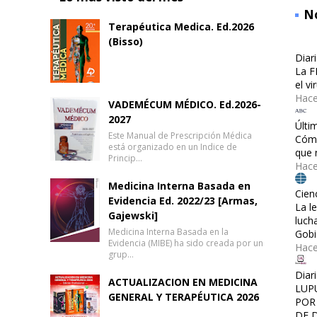
No
Terapéutica Medica. Ed.2026
(Bisso)
Diar
La F
el v
Hace
VADEMÉCUM MÉDICO. Ed.2026-
2027
Últi
Este Manual de Prescripción Médica
Cómo
está organizado en un Indice de
que 
Princip…
Hace
Medicina Interna Basada en
Cien
Evidencia Ed. 2022/23 [Armas,
La l
Gajewski]
luch
Medicina Interna Basada en la
Gobi
Evidencia (MIBE) ha sido creada por un
Hac
grup…
Diar
ACTUALIZACION EN MEDICINA
LUP
GENERAL Y TERAPÉUTICA 2026
POR
DE 