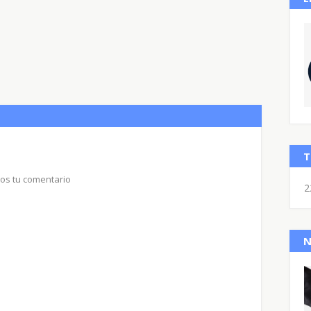
T
nos tu comentario
2
N