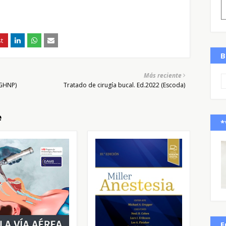
B
Más reciente
EGHNP)
Tratado de cirugía bucal. Ed.2022 (Escoda)
e
*
E