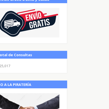
otal de Consultas
25,017
O A LA PIRATERÍA