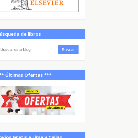
úsqueda de libros
** Últimas Ofertas ***
nvíos Gratis a Lima y Callao