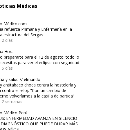
ticias Médicas
io Médico.com
cia refuerza Primaria y Enfermería en la
a estructura del Sergas
 2 días
ma Hora
 prepararte para el 12 de agosto: todo lo
necesitas para ver el eclipse con seguridad
 5 días
cia y salud // elmundo
ey antitabaco choca contra la hostelería y
a contra el reloj: "Con un cambio de
erno volveríamos a la casilla de partida"
e 2 semanas
io Médico Perú
US: ENFERMEDAD AVANZA EN SILENCIO
 DIAGNÓSTICO QUE PUEDE DURAR MÁS
DOS AÑOS