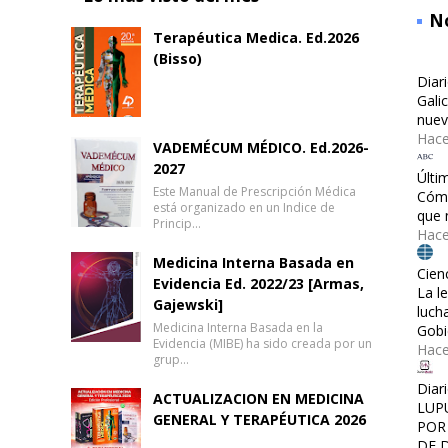
No
Terapéutica Medica. Ed.2026
(Bisso)
Diar
Gali
nuev
Hace
VADEMÉCUM MÉDICO. Ed.2026-
2027
Últi
Este Manual de Prescripción Médica
Cómo
está organizado en un Indice de
que 
Princip…
Hace
Medicina Interna Basada en
Cien
Evidencia Ed. 2022/23 [Armas,
La l
Gajewski]
luch
Medicina Interna Basada en la
Gobi
Evidencia (MIBE) ha sido creada por un
Hac
grup…
Diar
ACTUALIZACION EN MEDICINA
LUP
GENERAL Y TERAPÉUTICA 2026
POR
DE 