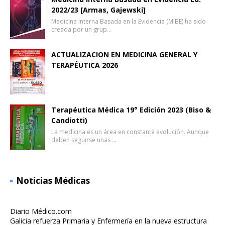
2022/23 [Armas, Gajewski]
Medicina Interna Basada en la Evidencia (MIBE) ha sido
creada por un grup…
ACTUALIZACION EN MEDICINA GENERAL Y
TERAPÉUTICA 2026
Terapéutica Médica 19° Edición 2023 (Biso &
Candiotti)
La medicina es un área en constante evolución. Aunque
deben seguirse unas …
Noticias Médicas
Diario Médico.com
Galicia refuerza Primaria y Enfermería en la nueva estructura