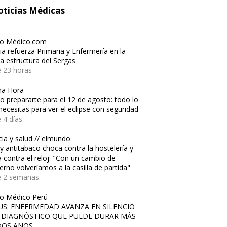
ticias Médicas
io Médico.com
cia refuerza Primaria y Enfermería en la
a estructura del Sergas
 23 horas
ma Hora
 prepararte para el 12 de agosto: todo lo
necesitas para ver el eclipse con seguridad
 4 días
cia y salud // elmundo
ey antitabaco choca contra la hostelería y
a contra el reloj: "Con un cambio de
erno volveríamos a la casilla de partida"
e 2 semanas
io Médico Perú
US: ENFERMEDAD AVANZA EN SILENCIO
 DIAGNÓSTICO QUE PUEDE DURAR MÁS
DOS AÑOS