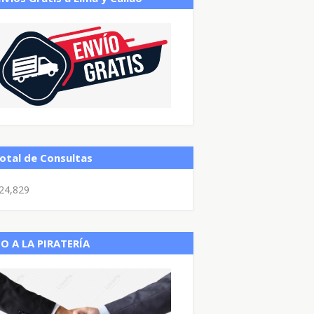
otal de Consultas
24,829
O A LA PIRATERÍA