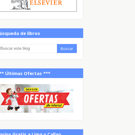
úsqueda de libros
** Últimas Ofertas ***
nvíos Gratis a Lima y Callao