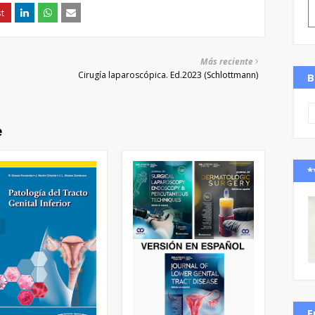
Más reciente
Cirugía laparoscópica. Ed.2023 (Schlottmann)
B
e
*
E