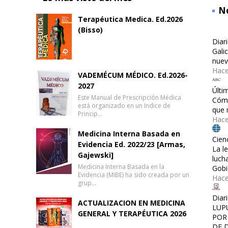
No
Terapéutica Medica. Ed.2026
(Bisso)
Diar
Gali
nuev
Hace
VADEMÉCUM MÉDICO. Ed.2026-
2027
Últi
Este Manual de Prescripción Médica
Cómo
está organizado en un Indice de
que 
Princip…
Hace
Medicina Interna Basada en
Cien
Evidencia Ed. 2022/23 [Armas,
La l
Gajewski]
luch
Medicina Interna Basada en la
Gobi
Evidencia (MIBE) ha sido creada por un
Hac
grup…
Diar
ACTUALIZACION EN MEDICINA
LUP
GENERAL Y TERAPÉUTICA 2026
POR
DE 