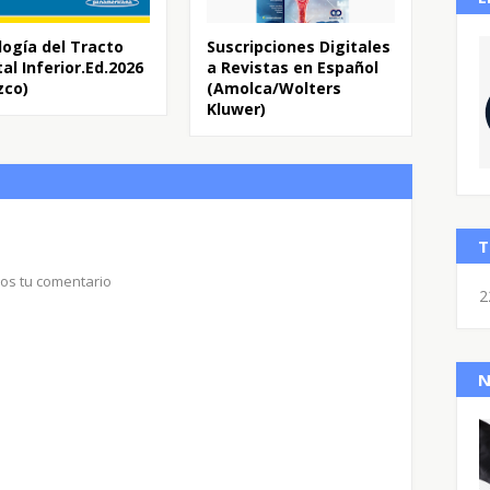
logía del Tracto
Suscripciones Digitales
al Inferior.Ed.2026
a Revistas en Español
zco)
(Amolca/Wolters
Kluwer)
T
nos tu comentario
2
N