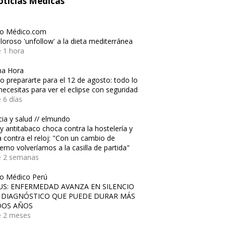
ticias Médicas
io Médico.com
oloroso 'unfollow' a la dieta mediterránea
 1 hora
ma Hora
 prepararte para el 12 de agosto: todo lo
necesitas para ver el eclipse con seguridad
 6 días
cia y salud // elmundo
ey antitabaco choca contra la hostelería y
a contra el reloj: "Con un cambio de
erno volveríamos a la casilla de partida"
e 2 semanas
io Médico Perú
US: ENFERMEDAD AVANZA EN SILENCIO
 DIAGNÓSTICO QUE PUEDE DURAR MÁS
DOS AÑOS
 2 meses