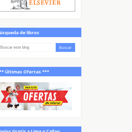
úsqueda de libros
** Últimas Ofertas ***
nvíos Gratis a Lima y Callao