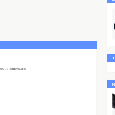
T
nos tu comentario
N