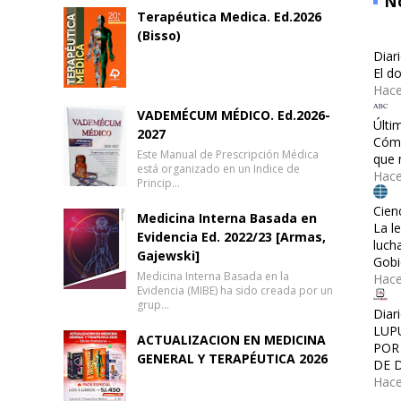
No
Terapéutica Medica. Ed.2026
(Bisso)
Diar
El d
Hace
VADEMÉCUM MÉDICO. Ed.2026-
Últi
2027
Cómo
Este Manual de Prescripción Médica
que 
está organizado en un Indice de
Hace
Princip…
Cien
Medicina Interna Basada en
La l
Evidencia Ed. 2022/23 [Armas,
luch
Gajewski]
Gobi
Medicina Interna Basada en la
Hac
Evidencia (MIBE) ha sido creada por un
grup…
Diar
LUP
ACTUALIZACION EN MEDICINA
POR
GENERAL Y TERAPÉUTICA 2026
DE 
Hace