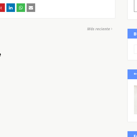
Más reciente
B
e
*
E