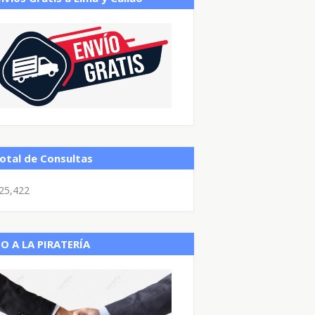
otal de Consultas
25,422
O A LA PIRATERÍA