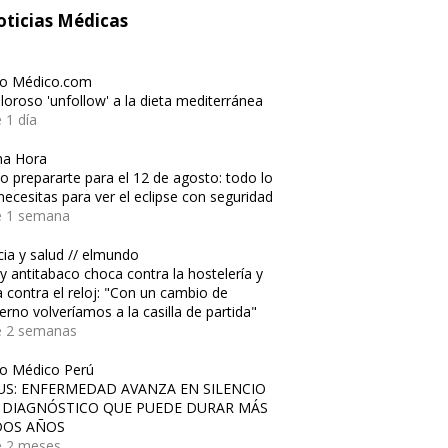
ticias Médicas
io Médico.com
oloroso 'unfollow' a la dieta mediterránea
 1 día
ma Hora
 prepararte para el 12 de agosto: todo lo
necesitas para ver el eclipse con seguridad
e 1 semana
cia y salud // elmundo
ey antitabaco choca contra la hostelería y
a contra el reloj: "Con un cambio de
erno volveríamos a la casilla de partida"
e 2 semanas
io Médico Perú
US: ENFERMEDAD AVANZA EN SILENCIO
 DIAGNÓSTICO QUE PUEDE DURAR MÁS
DOS AÑOS
 2 meses