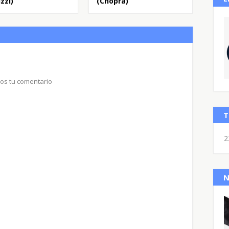
zzi)
(Chopra)
nos tu comentario
T
2
N