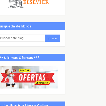
úsqueda de libros
** Últimas Ofertas ***
nvíos Gratis a Lima y Callao