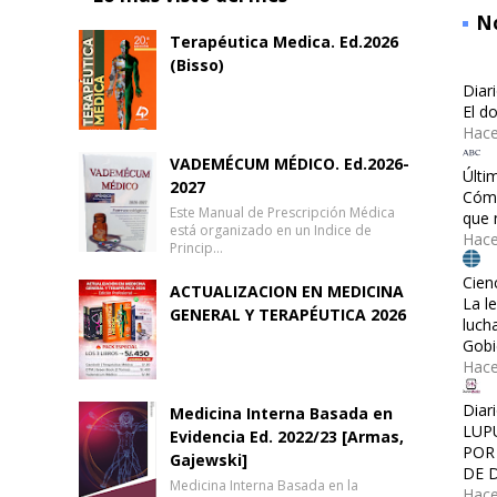
No
Terapéutica Medica. Ed.2026
(Bisso)
Diar
El d
Hace
VADEMÉCUM MÉDICO. Ed.2026-
Últi
2027
Cómo
Este Manual de Prescripción Médica
que 
está organizado en un Indice de
Hac
Princip…
Cien
ACTUALIZACION EN MEDICINA
La l
GENERAL Y TERAPÉUTICA 2026
luch
Gobi
Hac
Diar
Medicina Interna Basada en
LUP
Evidencia Ed. 2022/23 [Armas,
POR
Gajewski]
DE 
Medicina Interna Basada en la
Hace