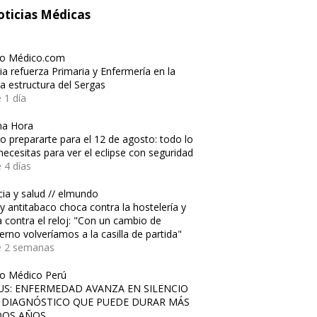
ticias Médicas
io Médico.com
cia refuerza Primaria y Enfermería en la
a estructura del Sergas
 1 día
ma Hora
 prepararte para el 12 de agosto: todo lo
necesitas para ver el eclipse con seguridad
 4 días
cia y salud // elmundo
ey antitabaco choca contra la hostelería y
a contra el reloj: "Con un cambio de
erno volveríamos a la casilla de partida"
e 2 semanas
io Médico Perú
US: ENFERMEDAD AVANZA EN SILENCIO
 DIAGNÓSTICO QUE PUEDE DURAR MÁS
DOS AÑOS