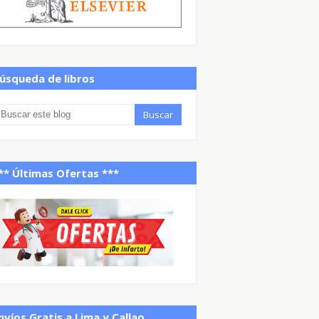
úsqueda de libros
** Últimas Ofertas ***
nvíos Gratis a Lima y Callao