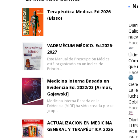
No
Terapéutica Medica. Ed.2026
(Bisso)
Diar
Gali
nuev
Hace
VADEMÉCUM MÉDICO. Ed.2026-
2027
Últi
Este Manual de Prescripción Médica
Cómo
está organizado en un Indice de
que 
Princip…
Hace
Medicina Interna Basada en
Cien
Evidencia Ed. 2022/23 [Armas,
La l
Gajewski]
luch
Medicina Interna Basada en la
Gobi
Evidencia (MIBE) ha sido creada por un
Hac
grup…
Diar
ACTUALIZACION EN MEDICINA
LUP
GENERAL Y TERAPÉUTICA 2026
POR
DE 