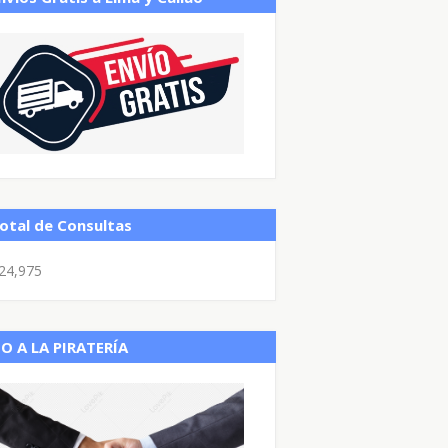
otal de Consultas
24,975
O A LA PIRATERÍA