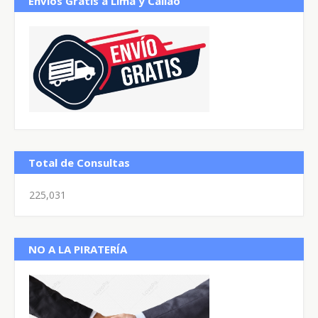
Envíos Gratis a Lima y Callao
Total de Consultas
225,031
NO A LA PIRATERÍA